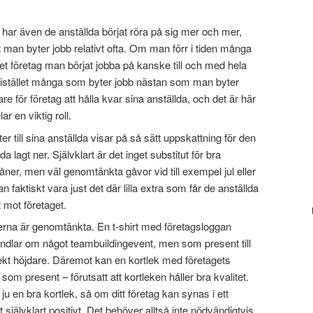
 har även de anställda börjat röra på sig mer och mer,
att man byter jobb relativt ofta. Om man förr i tiden många
t företag man börjat jobba på kanske till och med hela
en istället många som byter jobb nästan som man byter
are för företag att hålla kvar sina anställda, och det är här
ar en viktig roll.
r till sina anställda visar på så sätt uppskattning för den
a lagt ner. Självklart är det inget substitut för bra
måner, men väl genomtänkta gåvor vid till exempel jul eller
faktiskt vara just det där lilla extra som får de anställda
et mot företaget.
terna är genomtänkta. En t-shirt med företagsloggan
ndlar om något teambuildingevent, men som present till
irekt höjdare. Däremot kan en kortlek med företagets
som present – förutsatt att kortleken håller bra kvalitet.
ju en bra kortlek, så om ditt företag kan synas i ett
jälvklart positivt. Det behöver alltså inte nödvändigtvis