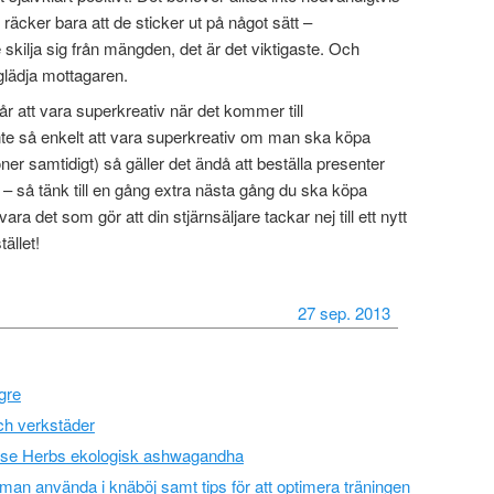
 räcker bara att de sticker ut på något sätt –
skilja sig från mängden, det är det viktigaste. Och
glädja mottagaren.
r att vara superkreativ när det kommer till
inte så enkelt att vara superkreativ om man ska köpa
ner samtidigt) så gäller det ändå att beställa presenter
 – så tänk till en gång extra nästa gång du ska köpa
ara det som gör att din stjärnsäljare tackar nej till ett nytt
tället!
27 sep. 2013
ngre
och verkstäder
ise Herbs ekologisk ashwagandha
man använda i knäböj samt tips för att optimera träningen