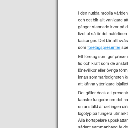
I den nutida mobila världen
och det blir allt vanligare 
gånger stannade kvar på de
livet ut så är det nuförtid
kalsonger. Det blir allt svår
som
företagspresenter
spel
Ett företag som ger presente
tid och kraft som de anställd
lönevillkor eller övriga för
innan sommarledigheten kan 
att känna ytterligare lojalit
Det gäller dock att presen
kanske fungerar om det ha
en anställd är det ingen d
logotyp på fungera utmärkt 
Alla kortspelare uppskattar 
sådant sammanhang är det s