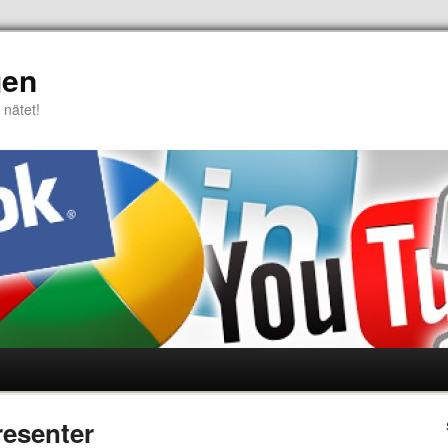
gen
 nätet!
resenter